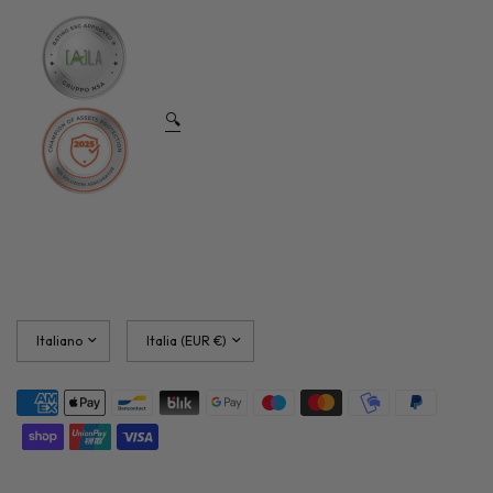
🔍
Aggiorna
Aggiorna
paese/area
paese/area
geografica
geografica