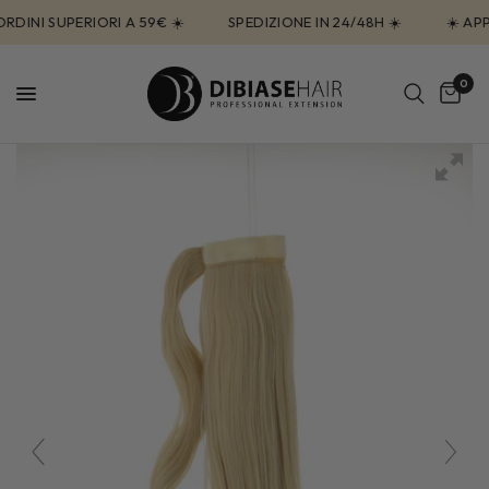
INI SUPERIORI A 59€ ☀️
SPEDIZIONE IN 24/48H ☀️
☀️ APPR
0