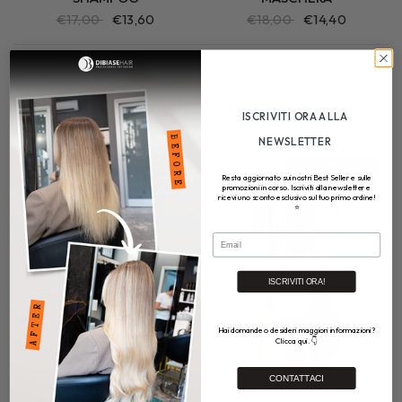
€17,00
€13,60
€18,00
€14,40
STRUMENTI UTILI
ISCRIVITI ORA ALLA
NEWSLETTER
RISPARMIA 20%
RISPARMIA 20%
Resta aggiornato sui nostri Best Seller e sulle
promozioni in corso. Iscriviti alla newsletter e
ricevi uno sconto esclusivo sul tuo primo ordine!
⭐
Email
ISCRIVITI ORA!
Hai domande o desideri maggiori informazioni?
Clicca qui. 👇
CONTATTACI