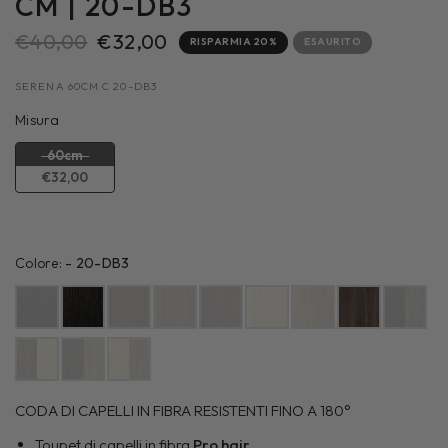
CM | 20-DB3
€40,00
€32,00
RISPARMIA 20%
ESAURITO
SERENA 60CM C 20-DB3
Misura
Misura
60cm
€32,00
Colore:
Colore:
-
20-DB3
CODA DI CAPELLI IN FIBRA RESISTENTI FINO A 180°
Toupet di capelli in fibra
Pro hair
.