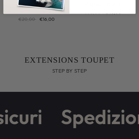
SPAZZOLA
GAMMA COLORI
PROFESSIONALE
€60,00
€48,00
€20,00
€16,00
EXTENSIONS TOUPET
STEP BY STEP
curi
Spedizion