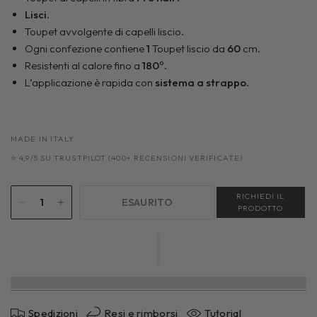
Lisci
.
Toupet avvolgente di capelli liscio.
Ogni confezione contiene
1
Toupet liscio da
60
cm.
Resistenti al calore fino a
180
°.
L’applicazione è rapida con
sistema a
strappo
.
MADE IN ITALY
⭐ 4,9/5 SU TRUSTPILOT (400+ RECENSIONI VERIFICATE)
RICHIEDI IL
ESAURITO
PRODOTTO
Spedizioni
Resi e rimborsi
Tutorial