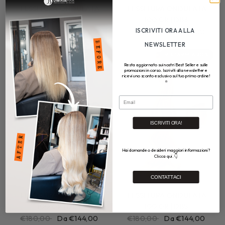
TESSITURA ONDULATA
TESSITURA ONDULATA
100 GR | DB2
100 GR | DB3
€180,00
Da €144,00
€180,00
Da €144,00
ISCRIVITI ORA ALLA
NEWSLETTER
RISPARMIA 20%
RISPARMIA 20%
Resta aggiornato sui nostri Best Seller e sulle
promozioni in corso. Iscriviti alla newsletter e
ricevi uno sconto esclusivo sul tuo primo ordine!
⭐
Email
ISCRIVITI ORA!
Hai domande o desideri maggiori informazioni?
Clicca qui. 👇
CONTATTACI
TESSITURA ONDULATA
TESSITURA ONDULATA
100 GR | DB4
100 GR | DB5
€180,00
Da €144,00
€180,00
Da €144,00