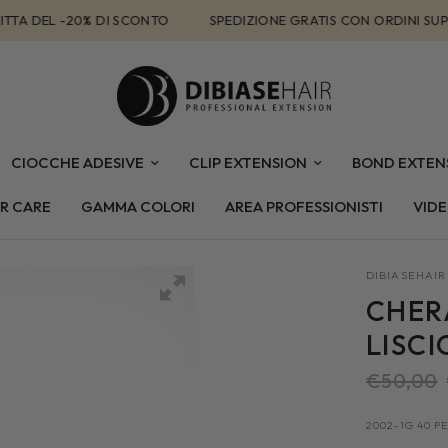
DEL -20% DI SCONTO
SPEDIZIONE GRATIS CON ORDINI SUPERIORI
CIOCCHE ADESIVE
CLIP EXTENSION
BOND EXTEN
R CARE
GAMMA COLORI
AREA PROFESSIONISTI
VID
DIBIASEHAIR
CHER
LISCI
€50,00
2002-1G 40 