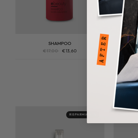
SHAMPOO
€17,00
€13,60
RISPARMIA 20%