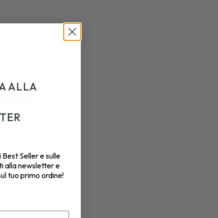
RA ALLA
RMIA 20%
TER
 Best Seller e sulle
ti alla newsletter e
sul tuo primo ordine!