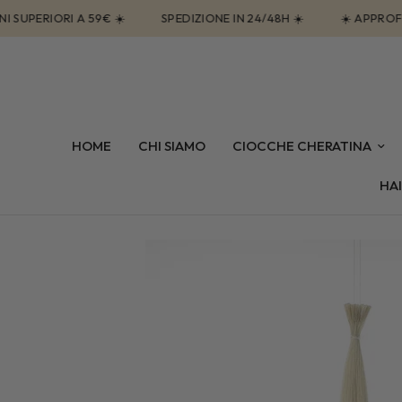
ERIORI A 59€ ☀️
SPEDIZIONE IN 24/48H ☀️
☀️ APPROFITTA 
HOME
CHI SIAMO
CIOCCHE CHERATINA
HAI