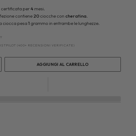
certificata per
4
mesi.
fezione contiene
20
ciocche con
cheratina
.
la ciocca pesa
1
grammo in entrambe le lunghezze.
LY
RUSTPILOT (400+ RECENSIONI VERIFICATE)
AGGIUNGI AL CARRELLO