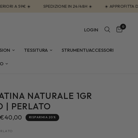
 A 59€ ☀️
SPEDIZIONE IN 24/48H ☀️
☀️ APPROFITTA DEL -
0
LOGIN
SION
TESSITURA
STRUMENTI/ACCESSORI
EO
ATINA NATURALE 1GR
O | PERLATO
€40,00
RISPARMIA 20%
PERLATO