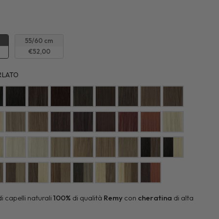
a
55/60 cm
€52,00
Colore:
RLATO
i capelli naturali
100%
di qualità
Remy
con
cheratina
di alta