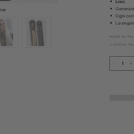
Lisci
.
Garanzia 
ine
Ogni con
La singo
MADE IN ITA
⭐ 4,9/5 SU T