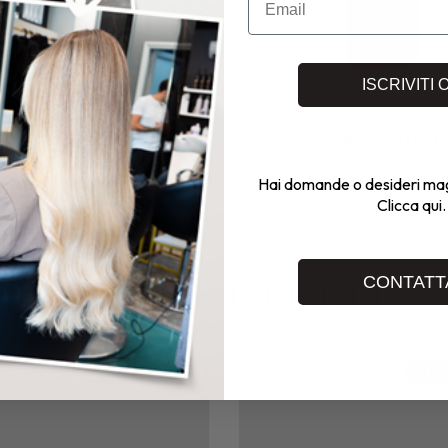
ISCRIVITI 
MASCHERA
SIERO LISCIANTE
€18,00
€14,40
€19,00
€15,20
Hai domande o desideri mag
Clicca qui.
CONTATT
STRUMENTI UTILI
RISPARMIA 20%
RISPA