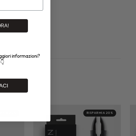
ORA!
giori informazioni?
 👇
ACI
RMIA 20%
RISPARMIA 20%