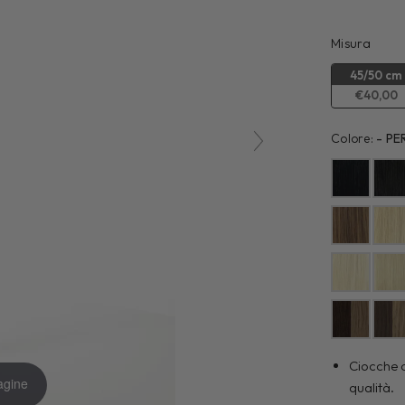
Misur
Misura
45/50 cm
€40,00
Colore:
-
PE
Ciocche d
agine
qualità.