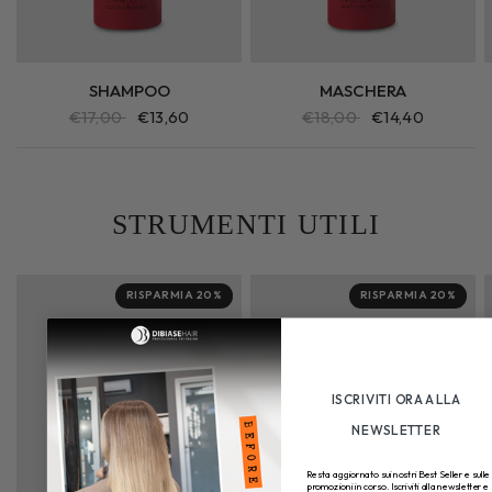
SHAMPOO
MASCHERA
€17,00
€13,60
€18,00
€14,40
STRUMENTI UTILI
RISPARMIA 20%
RISPARMIA 20%
ISCRIVITI ORA ALLA
NEWSLETTER
Resta aggiornato sui nostri Best Seller e sulle
promozioni in corso. Iscriviti alla newsletter e