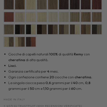
Ciocche di capelli naturali
100%
di qualità
Remy
con
cheratina
di alta qualità.
Lisci
.
Garanzia certificata per
4
mesi.
Ogni confezione contiene
20
ciocche con
cheratina
.
La singola ciocca pesa
0,6
grammi per il
40
cm,
0,8
grammi per il
50
cm e
1,10
grammi per il
60
cm.
MADE IN ITALY
⭐ 4,9/5 SU TRUSTPILOT (400+ RECENSIONI VERIFICATE)