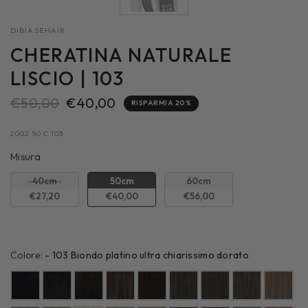
DIBIASEHAIR
CHERATINA NATURALE
LISCIO | 103
€50,00
€40,00
RISPARMIA 20%
2002 50 C 103
Misura
Misura
40cm
50cm
60cm
€27,20
€40,00
€56,00
Colore:
Colore:
-
103 Biondo platino ultra chiarissimo dorato