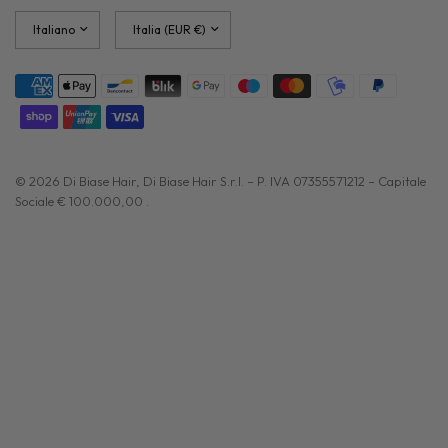
Aggiorna
Aggiorna
paese/area
paese/area
geografica
geografica
© 2026 Di Biase Hair, Di Biase Hair S.r.l. – P. IVA 07355571212 – Capitale
Sociale € 100.000,00 .