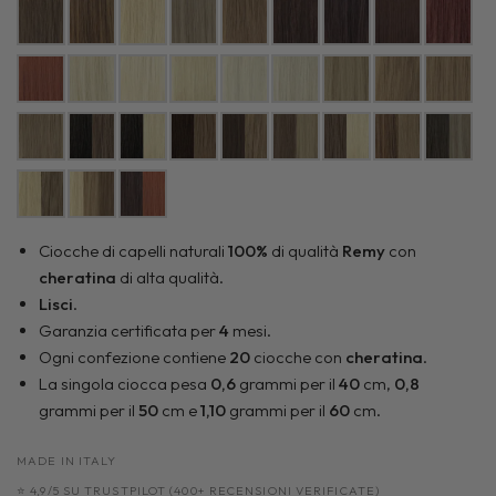
Ciocche di capelli naturali
100%
di qualità
Remy
con
cheratina
di alta qualità.
Lisci
.
Garanzia certificata per
4
mesi.
Ogni confezione contiene
20
ciocche con
cheratina
.
La singola ciocca pesa
0,6
grammi per il
40
cm,
0,8
grammi per il
50
cm e
1,10
grammi per il
60
cm.
MADE IN ITALY
⭐ 4,9/5 SU TRUSTPILOT (400+ RECENSIONI VERIFICATE)