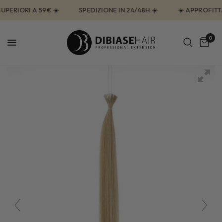
ERIORI A 59€ ☀️
SPEDIZIONE IN 24/48H ☀️
☀️ APPROFITTA 
0