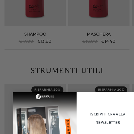
SHAMPOO
MASCHERA
€17,00
€13,60
€18,00
€14,40
STRUMENTI UTILI
RISPARMIA 20%
RISPARMIA 20%
ISCRIVITI ORA ALLA
NEWSLETTER