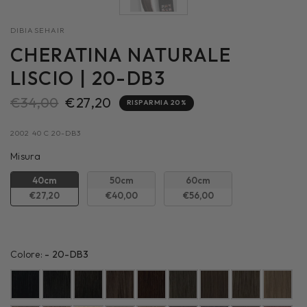
DIBIASEHAIR
CHERATINA NATURALE
LISCIO | 20-DB3
€34,00
€27,20
RISPARMIA 20%
2002 40 C 20-DB3
Misura
Misura
40cm
50cm
60cm
€27,20
€40,00
€56,00
Colore:
Colore:
-
20-DB3