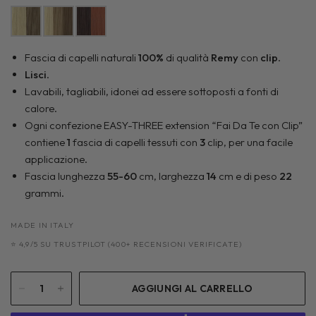
Fascia di capelli naturali
100%
di qualità
Remy
con
clip
.
Lisci
.
Lavabili, tagliabili, idonei ad essere sottoposti a fonti di
calore.
Ogni confezione EASY-THREE extension “Fai Da Te con Clip”
contiene
1
fascia di capelli tessuti con
3
clip, per una facile
applicazione.
Fascia lunghezza
55-60
cm, larghezza
14
cm e di peso
22
grammi.
MADE IN ITALY
⭐ 4,9/5 SU TRUSTPILOT (400+ RECENSIONI VERIFICATE)
AGGIUNGI AL CARRELLO