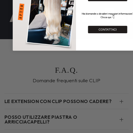
Assistenza 7 su
Hai domande o desideri maggiori informazioni
Clicca qui. 👇
CONTATTACI
F.A.Q.
Domande frequenti sulle CLIP
LE EXTENSION CON CLIP POSSONO CADERE?
POSSO UTILIZZARE PIASTRA O
ARRICCIACAPELLI?