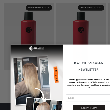
RISPARMIA 20%
RISPARMIA 20%
ISCRIVITI ORA ALLA
NEWSLETTER
SHAMPOO
MASCHERA
Resta aggiornato sui nostri Best Seller e sulle
€17,00
€13,60
€18,00
€14,40
promozioni in corso. Iscriviti alla newsletter e
ricevi uno sconto esclusivo sul tuo primo ordine
⭐
Email
ISCRIVITI ORA!