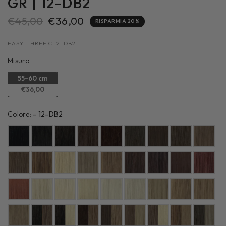
GR | 12-DB2
€45,00
€36,00
RISPARMIA 20%
EASY-THREE C 12-DB2
Misura
Misura
55-60 cm
€36,00
Colore:
Colore:
-
12-DB2