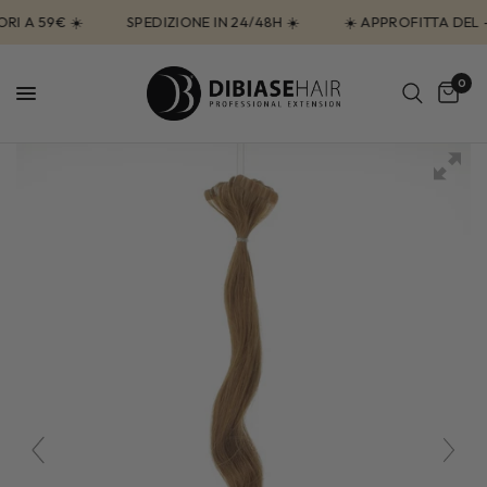
 A 59€ ☀️
SPEDIZIONE IN 24/48H ☀️
☀️ APPROFITTA DEL -
0