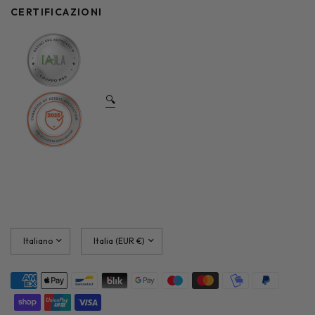
CERTIFICAZIONI
🔍
Aggiorna
Aggiorna
paese/area
paese/area
geografica
geografica