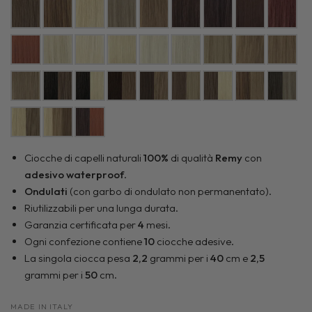
Ciocche di capelli naturali
100%
di qualità
Remy
con
adesivo waterproof
.
Ondulati
(con garbo di ondulato non permanentato).
Riutilizzabili per una lunga durata.
Garanzia certificata per
4
mesi.
Ogni confezione contiene
10
ciocche adesive.
La singola ciocca pesa
2,2
grammi per i
40
cm e
2,5
grammi per i
50
cm.
MADE IN ITALY