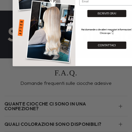
ISCRIVITI ORA!
Spedizioni Velo
Hai domande o desideri maggiori informazioni
Clicca qui. 👇
CONTATTACI
F.A.Q.
Domande frequenti sulle ciocche adesive
QUANTE CIOCCHE CI SONO IN UNA
CONFEZIONE?
QUALI COLORAZIONI SONO DISPONIBILI?