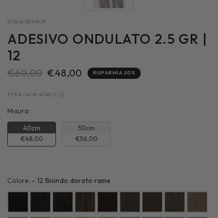
DIBIASEHAIR
ADESIVO ONDULATO 2.5 GR |
12
€60,00
€48,00
RISPARMIA 20%
STKR-4CM 40W C 12
Misura
Misura
40cm
50cm
€48,00
€56,00
Colore:
Colore:
-
12 Biondo dorato rame