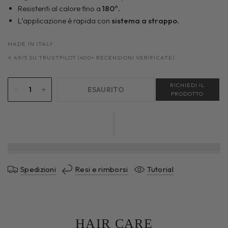
Resistenti al calore fino a
180
°.
L’applicazione è rapida con
sistema a
strappo
.
MADE IN ITALY
⭐ 4,9/5 SU TRUSTPILOT (400+ RECENSIONI VERIFICATE)
RICHIEDI IL
ESAURITO
PRODOTTO
Spedizioni
Resi e rimborsi
Tutorial
HAIR CARE