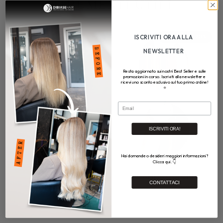
STRUMENTI UTILI
ISCRIVITI ORA ALLA
RISPARMIA 20%
RISPARMIA 20%
NEWSLETTER
Resta aggiornato sui nostri Best Seller e sulle
promozioni in corso. Iscriviti alla newsletter e
ricevi uno sconto esclusivo sul tuo primo ordine!
⭐
Email
ISCRIVITI ORA!
Hai domande o desideri maggiori informazioni?
Clicca qui. 👇
SPAZZOLA
GAMMA COLORI
CONTATTACI
PROFESSIONALE
€60,00
€48,00
€20,00
€16,00