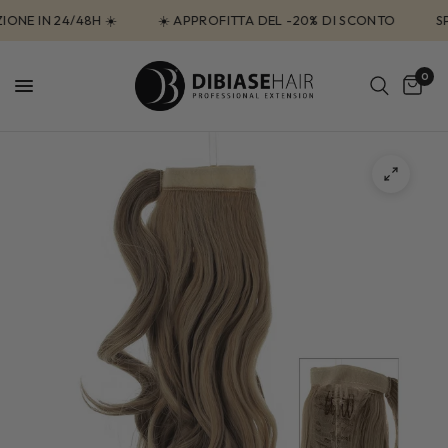
ONE IN 24/48H ☀️
☀️ APPROFITTA DEL -20% DI SCONTO
SPE
0