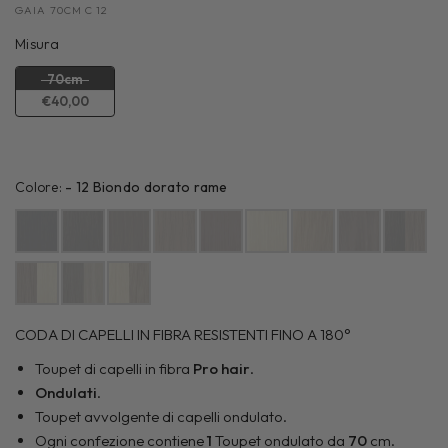
GAIA 70CM C 12
Misura
Misura
70cm
€40,00
Colore:
Colore:
-
12 Biondo dorato rame
CODA DI CAPELLI IN FIBRA RESISTENTI FINO A 180°
Toupet di capelli in fibra
Pro hair
.
Ondulati
.
Toupet avvolgente di capelli ondulato.
Ogni confezione contiene
1
Toupet ondulato da
70
cm.